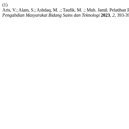
(1)
Aris, V.; Alam, S.; Ashdaq, M. .; Taufik, M. .; Muh. Jamil. Pelatih
Pengabdian Masyarakat Bidang Sains dan Teknologi
2023
,
2
, 393-3