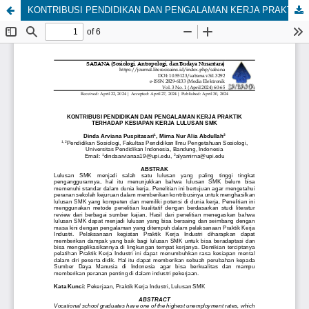
KONTRIBUSI PENDIDIKAN DAN PENGALAMAN KERJA PRAKTIK TERHADAP KESIAPAN KERJA LULUSAN SMK