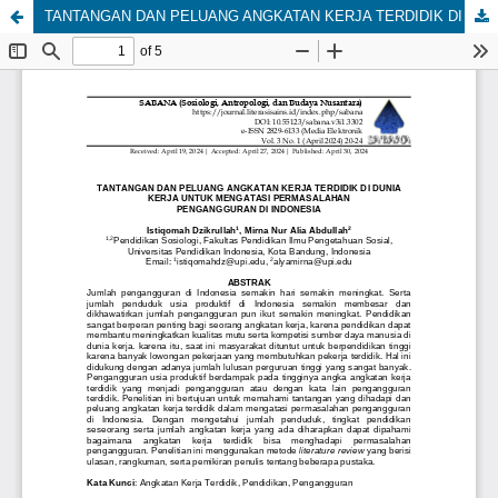
TANTANGAN DAN PELUANG ANGKATAN KERJA TERDIDIK DI DUNIA KERJA UNTUK MENGATASI PERMASALAHAN PENGANGGURAN DI INDONESIA