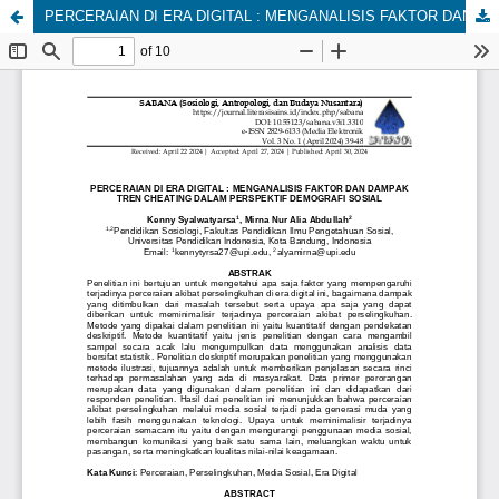
PERCERAIAN DI ERA DIGITAL : MENGANALISIS FAKTOR DAN DAMPAK TREN CHEATING DALAM PERSPEKTIF DEMOGRAFI SOSIAL