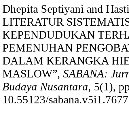
Dhepita Septiyani and Has
LITERATUR SISTEMATI
KEPENDUDUKAN TERH
PEMENUHAN PENGOBA
DALAM KERANGKA HI
MASLOW”,
SABANA: Jurna
Budaya Nusantara
, 5(1), p
10.55123/sabana.v5i1.7677