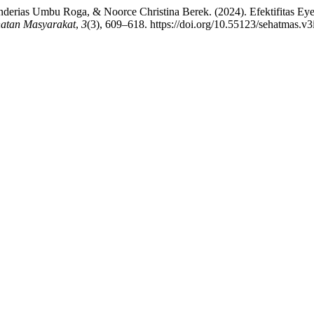
nderias Umbu Roga, & Noorce Christina Berek. (2024). Efektifitas Ey
atan Masyarakat
,
3
(3), 609–618. https://doi.org/10.55123/sehatmas.v