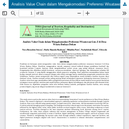
Analisis Value Chain dalam Mengakomodasi Preferensi Wisatawan Gen-Z di Desa Wisata Budaya Dokan