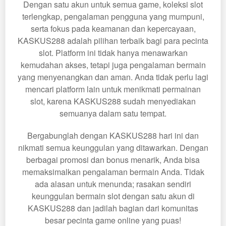
Dengan satu akun untuk semua game, koleksi slot
terlengkap, pengalaman pengguna yang mumpuni,
serta fokus pada keamanan dan kepercayaan,
KASKUS288 adalah pilihan terbaik bagi para pecinta
slot. Platform ini tidak hanya menawarkan
kemudahan akses, tetapi juga pengalaman bermain
yang menyenangkan dan aman. Anda tidak perlu lagi
mencari platform lain untuk menikmati permainan
slot, karena KASKUS288 sudah menyediakan
semuanya dalam satu tempat.
Bergabunglah dengan KASKUS288 hari ini dan
nikmati semua keunggulan yang ditawarkan. Dengan
berbagai promosi dan bonus menarik, Anda bisa
memaksimalkan pengalaman bermain Anda. Tidak
ada alasan untuk menunda; rasakan sendiri
keunggulan bermain slot dengan satu akun di
KASKUS288 dan jadilah bagian dari komunitas
besar pecinta game online yang puas!