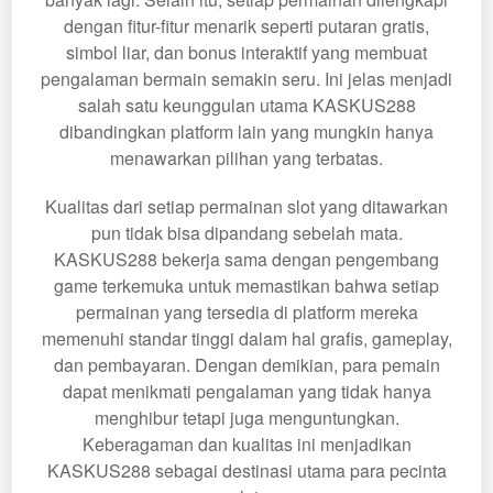
dengan fitur-fitur menarik seperti putaran gratis,
simbol liar, dan bonus interaktif yang membuat
pengalaman bermain semakin seru. Ini jelas menjadi
salah satu keunggulan utama KASKUS288
dibandingkan platform lain yang mungkin hanya
menawarkan pilihan yang terbatas.
Kualitas dari setiap permainan slot yang ditawarkan
pun tidak bisa dipandang sebelah mata.
KASKUS288 bekerja sama dengan pengembang
game terkemuka untuk memastikan bahwa setiap
permainan yang tersedia di platform mereka
memenuhi standar tinggi dalam hal grafis, gameplay,
dan pembayaran. Dengan demikian, para pemain
dapat menikmati pengalaman yang tidak hanya
menghibur tetapi juga menguntungkan.
Keberagaman dan kualitas ini menjadikan
KASKUS288 sebagai destinasi utama para pecinta