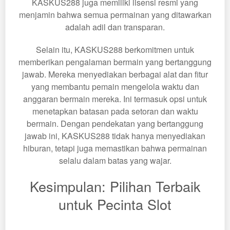
KASKUS288 juga memiliki lisensi resmi yang
menjamin bahwa semua permainan yang ditawarkan
adalah adil dan transparan.
Selain itu, KASKUS288 berkomitmen untuk
memberikan pengalaman bermain yang bertanggung
jawab. Mereka menyediakan berbagai alat dan fitur
yang membantu pemain mengelola waktu dan
anggaran bermain mereka. Ini termasuk opsi untuk
menetapkan batasan pada setoran dan waktu
bermain. Dengan pendekatan yang bertanggung
jawab ini, KASKUS288 tidak hanya menyediakan
hiburan, tetapi juga memastikan bahwa permainan
selalu dalam batas yang wajar.
Kesimpulan: Pilihan Terbaik
untuk Pecinta Slot