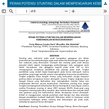
PERAN POTENSI STUNTING DALAM MEMPENGARUHI KEBERHASILAN BONUS DEMOGRAFI