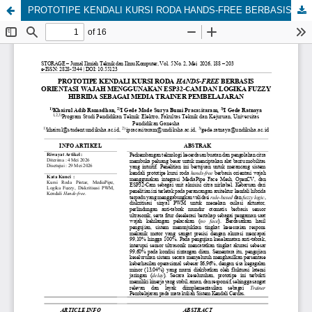
PROTOTIPE KENDALI KURSI RODA HANDS-FREE BERBASIS ORIENTASI WAJAH MENGGUNAKAN ESP32-CAM DAN LOGIKA FUZZY HIBRIDA SEBAGAI MEDIA TRAINER PEMBELAJARAN