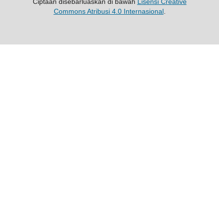
Ciptaan disebarluaskan di bawah
Lisensi Creative
Commons Atribusi 4.0 Internasional
.