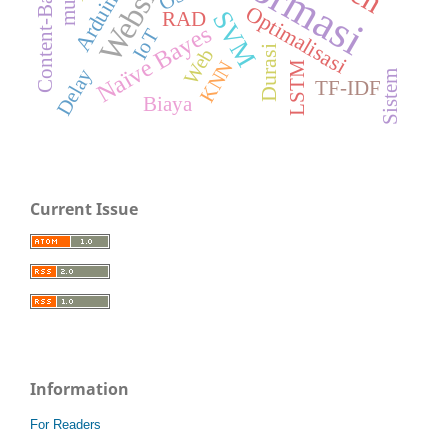
Website
Optimalisasi
SVM
RAD
Naïve Bayes
IoT
Durasi
Web
KNN
LSTM
Delay
Sistem
TF-IDF
Biaya
Current Issue
Information
For Readers