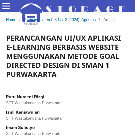
Home
/
Archives
/
Vol. 3 No. 3 (2024): Agustus
/
Articles
PERANCANGAN UI/UX APLIKASI
E-LEARNING BERBASIS WEBSITE
MENGGUNAKAN METODE GOAL
DIRECTED DESIGN DI SMAN 1
PURWAKARTA
Putri Nuraeni Rizqi
STT Wastukancana Purwakarta
Ismi Kaniawulan
STT Wastukancana Purwakarta
Imam Sulistyo
STT Wastukancana Purwakarta