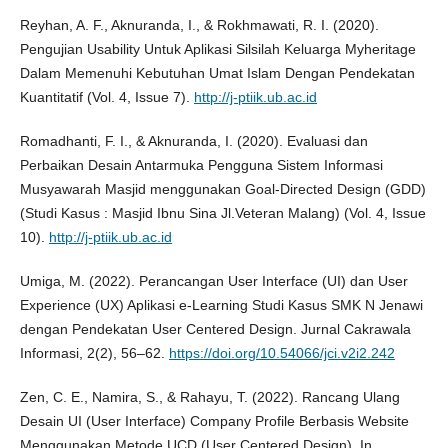
Reyhan, A. F., Aknuranda, I., & Rokhmawati, R. I. (2020).
Pengujian Usability Untuk Aplikasi Silsilah Keluarga Myheritage
Dalam Memenuhi Kebutuhan Umat Islam Dengan Pendekatan
Kuantitatif (Vol. 4, Issue 7).
http://j-ptiik.ub.ac.id
Romadhanti, F. I., & Aknuranda, I. (2020). Evaluasi dan
Perbaikan Desain Antarmuka Pengguna Sistem Informasi
Musyawarah Masjid menggunakan Goal-Directed Design (GDD)
(Studi Kasus : Masjid Ibnu Sina Jl.Veteran Malang) (Vol. 4, Issue
10).
http://j-ptiik.ub.ac.id
Umiga, M. (2022). Perancangan User Interface (UI) dan User
Experience (UX) Aplikasi e-Learning Studi Kasus SMK N Jenawi
dengan Pendekatan User Centered Design. Jurnal Cakrawala
Informasi, 2(2), 56–62.
https://doi.org/10.54066/jci.v2i2.242
Zen, C. E., Namira, S., & Rahayu, T. (2022). Rancang Ulang
Desain UI (User Interface) Company Profile Berbasis Website
Menggunakan Metode UCD (User Centered Design). In