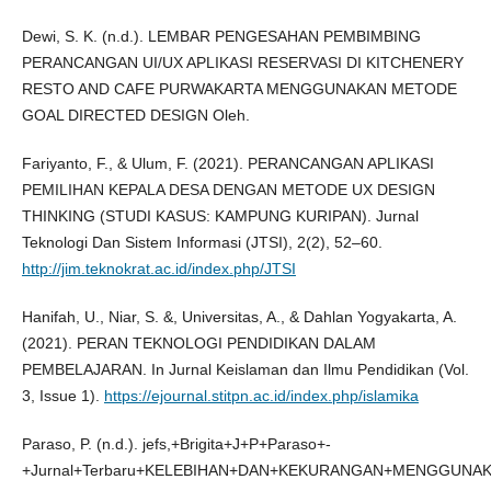
Dewi, S. K. (n.d.). LEMBAR PENGESAHAN PEMBIMBING
PERANCANGAN UI/UX APLIKASI RESERVASI DI KITCHENERY
RESTO AND CAFE PURWAKARTA MENGGUNAKAN METODE
GOAL DIRECTED DESIGN Oleh.
Fariyanto, F., & Ulum, F. (2021). PERANCANGAN APLIKASI
PEMILIHAN KEPALA DESA DENGAN METODE UX DESIGN
THINKING (STUDI KASUS: KAMPUNG KURIPAN). Jurnal
Teknologi Dan Sistem Informasi (JTSI), 2(2), 52–60.
http://jim.teknokrat.ac.id/index.php/JTSI
Hanifah, U., Niar, S. &, Universitas, A., & Dahlan Yogyakarta, A.
(2021). PERAN TEKNOLOGI PENDIDIKAN DALAM
PEMBELAJARAN. In Jurnal Keislaman dan Ilmu Pendidikan (Vol.
3, Issue 1).
https://ejournal.stitpn.ac.id/index.php/islamika
Paraso, P. (n.d.). jefs,+Brigita+J+P+Paraso+-
+Jurnal+Terbaru+KELEBIHAN+DAN+KEKURANGAN+MENGGUN