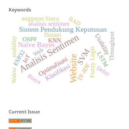
Keywords
anggaran biaya
RAD
analisis sentimen
Sistem Pendukung Keputusan
Durasi
Throughput
Analisis Sentimen
Usability
usability
OSPF
KNN
Naïve Bayes
Fuzzy Logic
Web
SVM
ESP32
LSTM
IoT
Website
Optimalisasi
TF-IDF
Klasifikasi
Delay
Waktu
Biaya
Current Issue