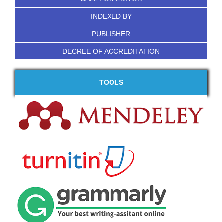
INDEXED BY
PUBLISHER
DECREE OF ACCREDITATION
TOOLS