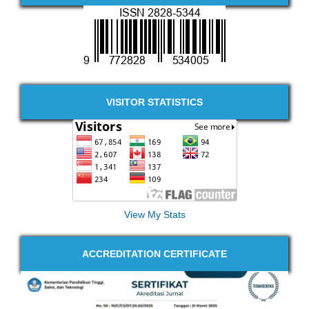
VISITOR STATISTICS
View My Stats
ACCREDITATION CERTIFICATE