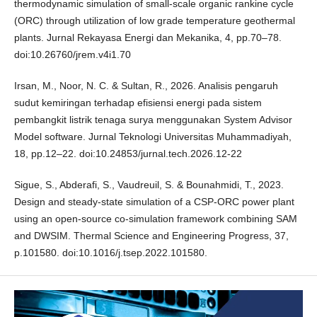
thermodynamic simulation of small-scale organic rankine cycle
(ORC) through utilization of low grade temperature geothermal
plants. Jurnal Rekayasa Energi dan Mekanika, 4, pp.70–78.
doi:10.26760/jrem.v4i1.70
Irsan, M., Noor, N. C. & Sultan, R., 2026. Analisis pengaruh
sudut kemiringan terhadap efisiensi energi pada sistem
pembangkit listrik tenaga surya menggunakan System Advisor
Model software. Jurnal Teknologi Universitas Muhammadiyah,
18, pp.12–22. doi:10.24853/jurnal.tech.2026.12-22
Sigue, S., Abderafi, S., Vaudreuil, S. & Bounahmidi, T., 2023.
Design and steady-state simulation of a CSP-ORC power plant
using an open-source co-simulation framework combining SAM
and DWSIM. Thermal Science and Engineering Progress, 37,
p.101580. doi:10.1016/j.tsep.2022.101580.