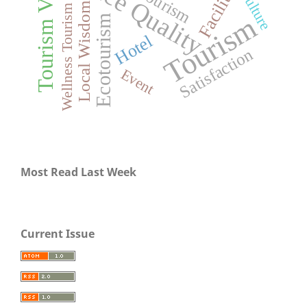
Tourism Village
Service Quality
Facilities
Culture
Local Wisdom
Wellness Tourism
Tourism
Ecotourism
Hotel
Satisfaction
Event
Most Read Last Week
Current Issue