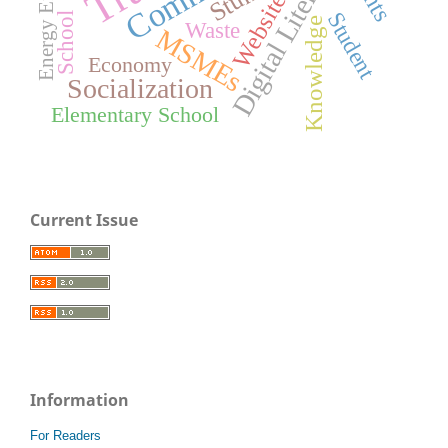
Energy Efficiency
Digital Literacy
Website
Student
School
Knowledge
Waste
MSMEs
Economy
Socialization
Elementary School
Current Issue
Information
For Readers