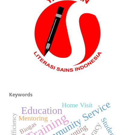
Keywords
Community Service
Home Visit
Education
Training
Mentoring
Students
Biogas
Stunting