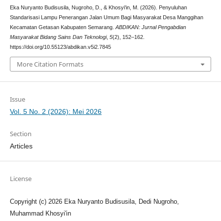
Eka Nuryanto Budisusila, Nugroho, D., & Khosyi'in, M. (2026). Penyuluhan
Standarisasi Lampu Penerangan Jalan Umum Bagi Masyarakat Desa Manggihan
Kecamatan Getasan Kabupaten Semarang.
ABDIKAN: Jurnal Pengabdian
Masyarakat Bidang Sains Dan Teknologi
,
5
(2), 152–162.
https://doi.org/10.55123/abdikan.v5i2.7845
More Citation Formats
Issue
Vol. 5 No. 2 (2026): Mei 2026
Section
Articles
License
Copyright (c) 2026 Eka Nuryanto Budisusila, Dedi Nugroho,
Muhammad Khosyi'in