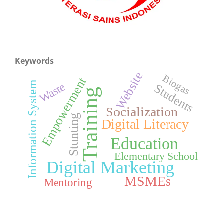
Keywords
Website
Biogas
Empowerment
Information System
Waste
Students
Training
Socialization
Stunting
Digital Literacy
Education
Elementary School
Digital Marketing
MSMEs
Mentoring