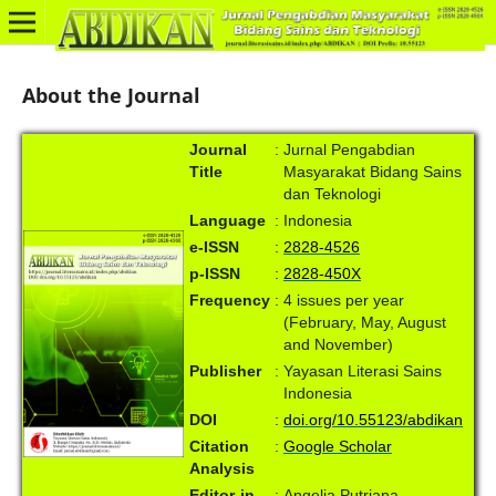
About the Journal
Journal
:
Jurnal Pengabdian
Title
Masyarakat Bidang Sains
dan Teknologi
Language
:
Indonesia
e-ISSN
:
2828-4526
p-ISSN
:
2828-450X
Frequency
:
4 issues per year
(February, May, August
and November)
Publisher
:
Yayasan Literasi Sains
Indonesia
DOI
:
doi.org/10.55123/abdikan
Citation
:
Google Scholar
Analysis
Editor-in-
:
Angelia Putriana