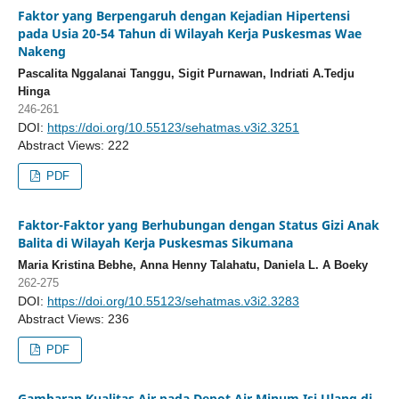
Faktor yang Berpengaruh dengan Kejadian Hipertensi
pada Usia 20-54 Tahun di Wilayah Kerja Puskesmas Wae
Nakeng
Pascalita Nggalanai Tanggu, Sigit Purnawan, Indriati A.Tedju
Hinga
246-261
DOI:
https://doi.org/10.55123/sehatmas.v3i2.3251
Abstract Views: 222
PDF
Faktor-Faktor yang Berhubungan dengan Status Gizi Anak
Balita di Wilayah Kerja Puskesmas Sikumana
Maria Kristina Bebhe, Anna Henny Talahatu, Daniela L. A Boeky
262-275
DOI:
https://doi.org/10.55123/sehatmas.v3i2.3283
Abstract Views: 236
PDF
Gambaran Kualitas Air pada Depot Air Minum Isi Ulang di