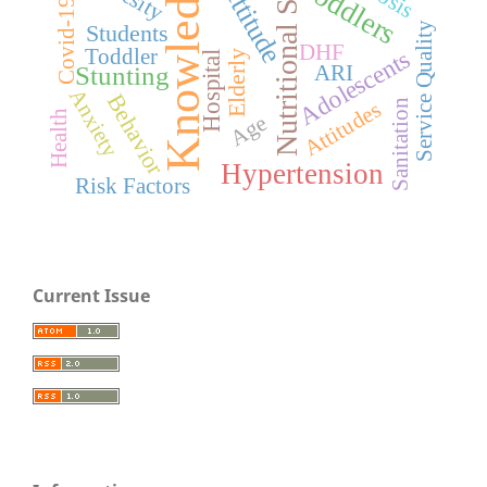
Nutritional Status
Knowledge
Toddlers
Attitude
Covid-19
Service Quality
Students
DHF
Toddler
Adolescents
Elderly
Hospital
Stunting
ARI
Anxiety
Behavior
Sanitation
Attitudes
Health
Age
Hypertension
Risk Factors
Current Issue