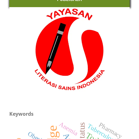
Keywords
Anemia
Pharmacy
Tuberculosis
Obesity