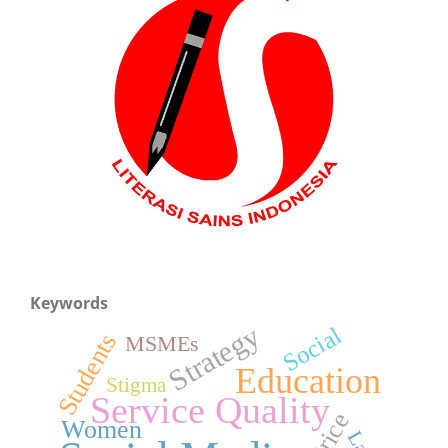
Keywords
Strategy
Social
Students
MSMEs
Education
Stigma
Service Quality
Price
Women