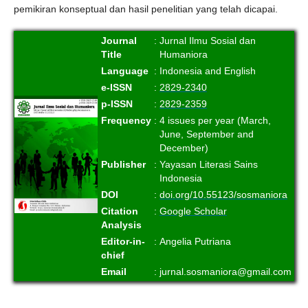
pemikiran konseptual dan hasil penelitian yang telah dicapai.
Journal
:
Jurnal Ilmu Sosial dan
Title
Humaniora
Language
:
Indonesia and English
e-ISSN
:
2829-2340
p-ISSN
:
2829-2359
Frequency
:
4 issues per year (March,
June, September and
December)
Publisher
:
Yayasan Literasi Sains
Indonesia
DOI
:
doi.org/10.55123/sosmaniora
Citation
:
Google Scholar
Analysis
Editor-in-
:
Angelia Putriana
chief
Email
:
jurnal.sosmaniora@gmail.com