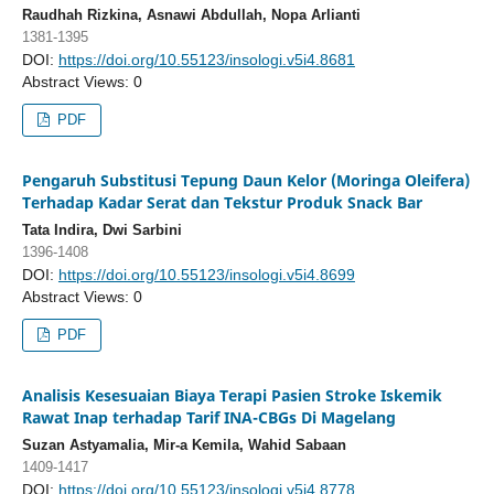
Raudhah Rizkina, Asnawi Abdullah, Nopa Arlianti
1381-1395
DOI:
https://doi.org/10.55123/insologi.v5i4.8681
Abstract Views: 0
PDF
Pengaruh Substitusi Tepung Daun Kelor (Moringa Oleifera)
Terhadap Kadar Serat dan Tekstur Produk Snack Bar
Tata Indira, Dwi Sarbini
1396-1408
DOI:
https://doi.org/10.55123/insologi.v5i4.8699
Abstract Views: 0
PDF
Analisis Kesesuaian Biaya Terapi Pasien Stroke Iskemik
Rawat Inap terhadap Tarif INA-CBGs Di Magelang
Suzan Astyamalia, Mir-a Kemila, Wahid Sabaan
1409-1417
DOI:
https://doi.org/10.55123/insologi.v5i4.8778