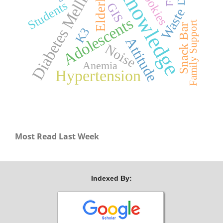
Diabetes Mellitus
Knowledge
Cookies
Elderly
Students
GIS
Waste
Adolescents
Family Support
Snack Bar
K3
Attitude
Noise
Anemia
Hypertension
Most Read Last Week
Indexed By: