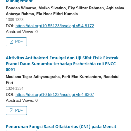
Management
Bondan Winarno, Moiko Sivatino, Eky Silizar Rahman, Aghissiva
Antasya Rahma, Ela Noor Fithri Kumala
1309-1323
DOI:
https://doi.org/10.55123/insologi.v5i4.8172
Abstract Views: 0
PDF
Aktivitas Antibakteri Emulgel dan Uji Sifat Fisik Ekstrak
Etanol Daun Sumambu terhadap Escherichia coli FNCC
0091
Maulana Tegar Adityanugraha, Ferli Eko Kurniantoro, Raodatul
Fitri
1324-1334
DOI:
https://doi.org/10.55123/insologi.v5i4.8307
Abstract Views: 0
PDF
Penurunan Fungsi Saraf Olfaktorius (CN1) pada Mencit