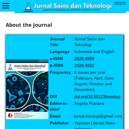
About the Journal
Journal
:
Jurnal Sains dan
Title
Teknologi
Language
:
Indonesia and English
e-ISSN
:
2828-4984
p-ISSN
:
2828-4992
Frequency
:
6 issues per year
(February, April, June,
August, October and
December)
DOI
:
doi.org/10.55123/insologi
Editor-in-
:
Angelia Putriana
chief
Email
:
jurnal.insologi@gmail.com
Publisher
:
Yayasan Literasi Sains
Indonesia