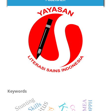
Keywords
Stunting
FMEA
DPPH
Skills